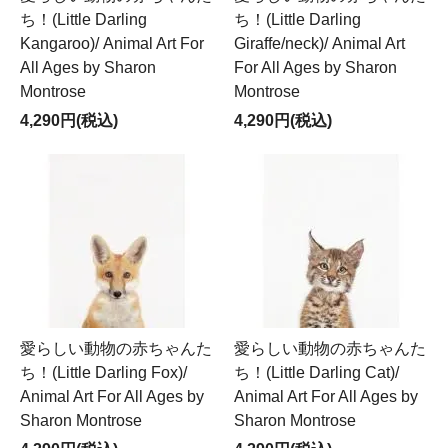
ち！(Little Darling
ち！(Little Darling
Kangaroo)/ Animal Art For
Giraffe/neck)/ Animal Art
All Ages by Sharon
For All Ages by Sharon
Montrose
Montrose
4,290円(税込)
4,290円(税込)
愛らしい動物の赤ちゃんた
愛らしい動物の赤ちゃんた
ち！(Little Darling Fox)/
ち！(Little Darling Cat)/
Animal Art For All Ages by
Animal Art For All Ages by
Sharon Montrose
Sharon Montrose