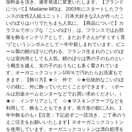
加料金を頂き、通常発送に変更いたします。【ブランド
について】Madame MOは、2003年にスタートしたフラ
ンスの女性2人組ユニット。日本大好きな2人が作ったこ
いのぼりはパリでたちまち人気に。【商品について】カ
ラフルでポップな「こいのぼり」は、フランスではお部
屋を飾るインテリアとして、またお子さんが“すくすく育
つ”というシンボルとして一年中親しまれています。ビニ
ール製の鯉のぼりに代わる、フランス生まれのこいのぼ
りは室内用としても人気。鯉のぼりは男の子のものとい
う概念を越え、女の子のおうちにも多く愛されていま
す。オーガニックコットン100％で汚れたらお洗濯もで
きます。【飾り方】★☆ 外で ☆★伝統的なこいのぼ
りの様に、外に飾っていただくことができます。（ポー
ルは別途ホームセンターなどでお買い求めください。）
★☆ インテリアとして ☆★マスキングテープなどを
利用して、飾ることもできます。長方形の額に入れ、1
年中飾るのも♪【注意：下記必ずご一読頂き、ご了承のう
えご注文をお願いいたします】※オーガニックコットン
を使用しています。オーガニックコットンは漂白処理を