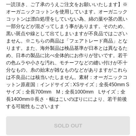
一読頂き、ご了承のうえご注文をお願いいたします】※
オーガニックコットンを使用しています。オーガニック
コットンは漂白処理をしていない為、綿の葉や茎の黒い
一部分などが混ざってしまう事があります。そのため、
黒い斑点や線として出てしまいますが不良品ではござい
ません。※こちらの商品は「フェアトレード商品」とな
ります。また、海外製品は検品基準が日本とは異なるた
め、日本の製品に比べ全体的にお作りが甘いです。若干
の色ムラや小さな汚れ、モチーフなどの縫い付けが不十
分なもの、糸の始末が雑なものなどがありますがこれら
は不良品には核当いたしません。素材：オーガニックコ
ットン原産国：インドサイズ : XSサイズ；全長450mm S
サイズ；全長700mm M；全長1000mm Lサイズ；全
長1400mm※長さ・幅はこいのぼりににより、若干前後
する可能性もございます
SOLD OUT