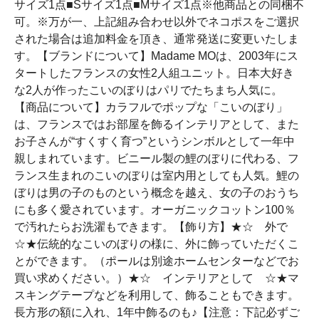
サイズ1点■Sサイズ1点■Mサイズ1点※他商品との同梱不
可。※万が一、上記組み合わせ以外でネコポスをご選択
された場合は追加料金を頂き、通常発送に変更いたしま
す。【ブランドについて】Madame MOは、2003年にス
タートしたフランスの女性2人組ユニット。日本大好き
な2人が作ったこいのぼりはパリでたちまち人気に。
【商品について】カラフルでポップな「こいのぼり」
は、フランスではお部屋を飾るインテリアとして、また
お子さんが“すくすく育つ”というシンボルとして一年中
親しまれています。ビニール製の鯉のぼりに代わる、フ
ランス生まれのこいのぼりは室内用としても人気。鯉の
ぼりは男の子のものという概念を越え、女の子のおうち
にも多く愛されています。オーガニックコットン100％
で汚れたらお洗濯もできます。【飾り方】★☆ 外で
☆★伝統的なこいのぼりの様に、外に飾っていただくこ
とができます。（ポールは別途ホームセンターなどでお
買い求めください。）★☆ インテリアとして ☆★マ
スキングテープなどを利用して、飾ることもできます。
長方形の額に入れ、1年中飾るのも♪【注意：下記必ずご