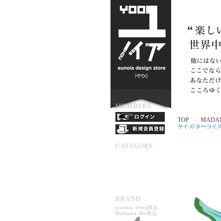
MEMBERS
TOP
MADAM
>
サイズ/ターコイ
CATEGORY
BRAND
eunoia shop限定
Madame Mo商品