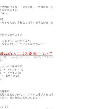
注文内容により、「佐川急便」「ネコポス」を
させて頂きます。
ださい。
間】
おりませんが、予告なく終了する場合がありま
持たせるターコイズ。
、実はうろこにお星さまが。
りなくかわいくしているのがマダムモー！
の商品のネコポス発送について
ついてはこちらをクリックし、内容をご了承のう
さい。
せネコポス発送可能
点 + XSサイズ1点
点 + Sサイズ1点
 + Sサイズ1点
点
同梱不可。
記組み合わせ以外でネコポスをご選択された場
を頂き、通常発送に変更いたします。
ついて】