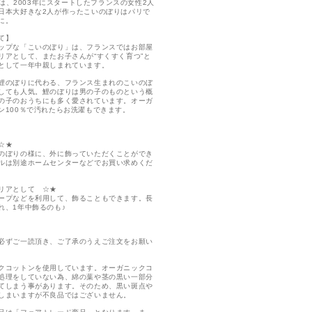
MOは、2003年にスタートしたフランスの女性2人
日本大好きな2人が作ったこいのぼりはパリで
に。
て】
ップな「こいのぼり」は、フランスではお部屋
リアとして、またお子さんが“すくすく育つ”と
として一年中親しまれています。
鯉のぼりに代わる、フランス生まれのこいのぼ
しても人気。鯉のぼりは男の子のものという概
の子のおうちにも多く愛されています。オーガ
ン100％で汚れたらお洗濯もできます。
☆★
のぼりの様に、外に飾っていただくことができ
ルは別途ホームセンターなどでお買い求めくだ
リアとして ☆★
ープなどを利用して、飾ることもできます。長
れ、1年中飾るのも♪
必ずご一読頂き、ご了承のうえご注文をお願い
クコットンを使用しています。オーガニックコ
処理をしていない為、綿の葉や茎の黒い一部分
てしまう事があります。そのため、黒い斑点や
しまいますが不良品ではございません。