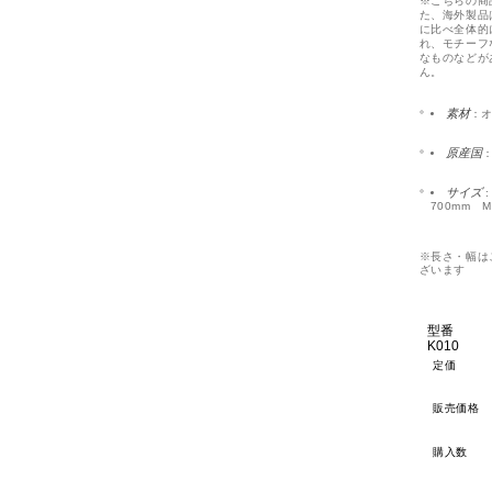
※こちらの商
た、海外製品
に比べ全体的
れ、モチーフ
なものなどが
ん。
素材
：
原産国
サイズ
:
700mm 
※長さ・幅は
ざいます
型番
K010
定価
販売価格
購入数