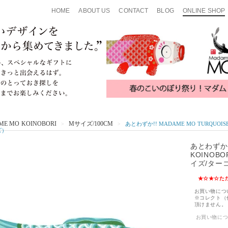
HOME
ABOUT US
CONTACT
BLOG
ONLINE SHOP
E MO KOINOBORI
Mサイズ/100CM
あとわずか!! MADAME MO TURQUOI
>
>
ズ）
あとわずか!!
KOINOB
イズ/ター
★☆★☆た
お買い物につ
※コレクト（
頂けません。
お買い物に