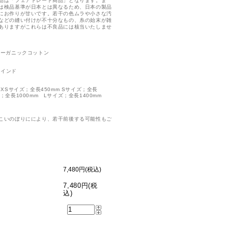
品は「フェアトレード商品」となります。ま
は検品基準が日本とは異なるため、日本の製品
にお作りが甘いです。若干の色ムラや小さな汚
などの縫い付けが不十分なもの、糸の始末が雑
ありますがこれらは不良品には核当いたしませ
オーガニックコットン
：インド
 XSサイズ；全長450mm Sサイズ；全長
M；全長1000mm Lサイズ；全長1400mm
こいのぼりににより、若干前後する可能性もご
7,480円(税込)
7,480円(税
込)