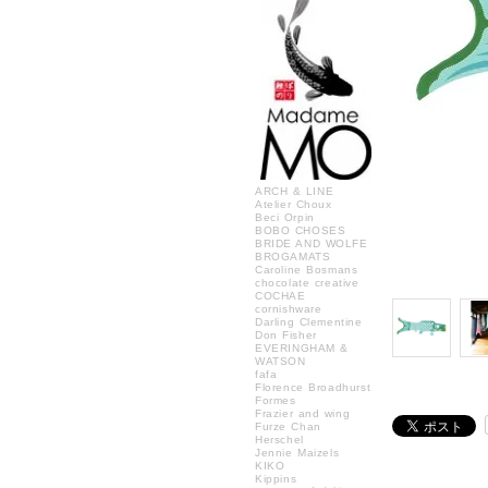
ARCH & LINE
Atelier Choux
Beci Orpin
BOBO CHOSES
BRIDE AND WOLFE
BROGAMATS
Caroline Bosmans
chocolate creative
COCHAE
cornishware
Darling Clementine
Don Fisher
EVERINGHAM &
WATSON
fafa
Florence Broadhurst
Formes
Frazier and wing
Furze Chan
Herschel
Jennie Maizels
KIKO
Kippins