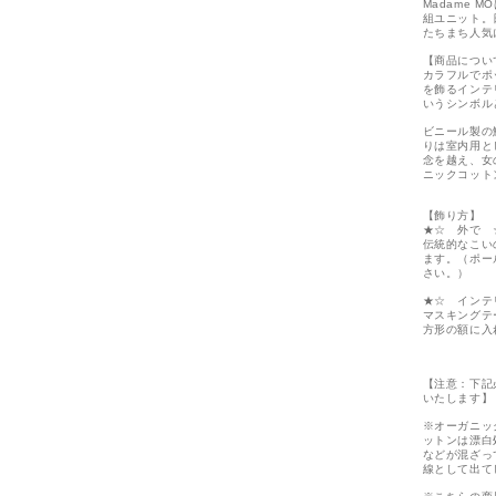
Madame 
組ユニット。
たちまち人気
【商品につい
カラフルでポ
を飾るインテ
いうシンボル
ビニール製の
りは室内用と
念を越え、女
ニックコット
【飾り方】
★☆ 外で 
伝統的なこい
ます。（ポー
さい。）
★☆ インテ
マスキングテ
方形の額に入
【注意：下記
いたします】
※オーガニッ
ットンは漂白
などが混ざっ
線として出て