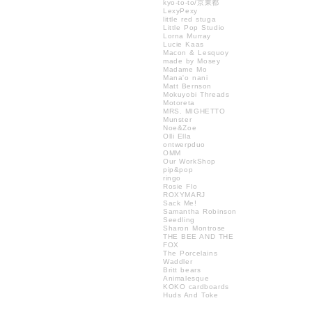
kyo-to-to/京東都
LexyPexy
little red stuga
Little Pop Studio
Lorna Murray
Lucie Kaas
Macon & Lesquoy
made by Mosey
Madame Mo
Mana'o nani
Matt Bernson
Mokuyobi Threads
Motoreta
MRS. MIGHETTO
Munster
Noe&Zoe
Olli Ella
ontwerpduo
OMM
Our WorkShop
pip&pop
ringo
Rosie Flo
ROXYMARJ
Sack Me!
Samantha Robinson
Seedling
Sharon Montrose
THE BEE AND THE
FOX
The Porcelains
Waddler
Britt bears
Animalesque
KOKO cardboards
Huds And Toke